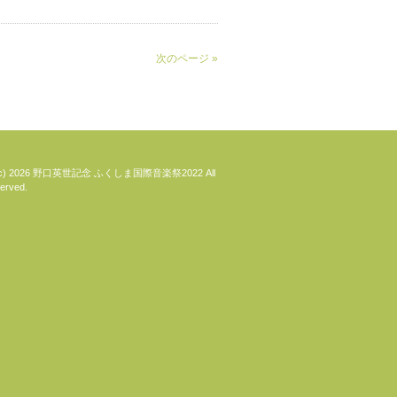
次のページ »
ht(c) 2026 野口英世記念 ふくしま国際音楽祭2022 All
erved.