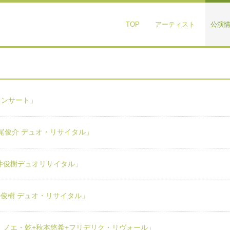
TOP
アーティスト
公演
コンサート」
松尾俊介 デュオ・リサイタル」
碓井俊樹デュオリサイタル」
井俊樹 デュオ・リサイタル」
 ノエ・乾+秋本悠希+フリデリク・リヴォール」