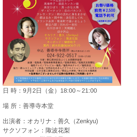
日 時
：9月2日（金）18:00～21:00
場 所
：善導寺本堂
出演者
：オカリナ：善久（Zenkyu)
サクソフォン：陬波花梨